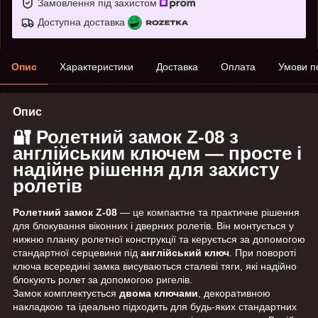
Замовлення під захистом
Доступна доставка
Опис
Характеристики
Доставка
Оплата
Умови п
Опис
🔐 Ролетний замок Z-08 з
англійським ключем — просте і
надійне рішення для захисту
ролетів
Ролетний замок Z-08
— це компактне та практичне рішення
для блокування віконних і дверних ролетів. Він монтується у
нижню планку ролетної конструкції та керується за допомогою
стандартної серцевини під
англійський ключ
. При повороті
ключа всередині замка висуваються сталеві тяги, які надійно
блокують ролет за допомогою ригелів.
Замок комплектується
двома ключами
, декоративною
накладкою та ідеально підходить для будь-яких стандартних