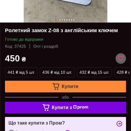
Ролетний замок Z-08 з англійським ключем
Готово до відправки
Код: 37425
Опт і роздріб
450
₴
441 ₴
від 5 шт.
436 ₴
від 10 шт.
432 ₴
від 15 шт.
428 ₴
в
Купити
або
Купити з
Що таке купити з Пром?