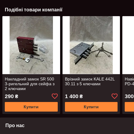
Подібні товари компанії
Накладний замок SR 500
Врізний замок KALE 442L
Наві
3-ригельний для сейфа з
30.11 з 5 ключами
PD-4
2 ключами
290
1 400
300
₴
₴
Купити
Купити
Про нас