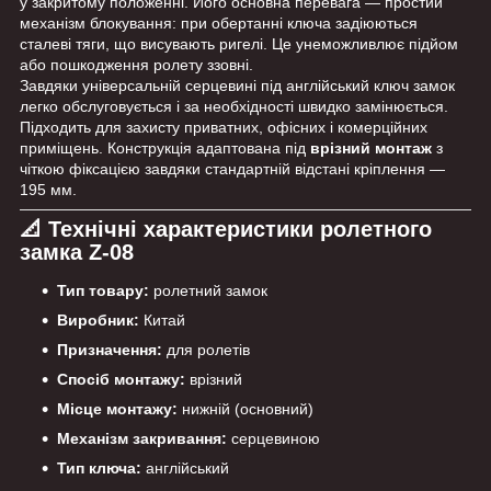
у закритому положенні. Його основна перевага — простий
механізм блокування: при обертанні ключа задіюються
сталеві тяги, що висувають ригелі. Це унеможливлює підйом
або пошкодження ролету ззовні.
Завдяки універсальній серцевині під англійський ключ замок
легко обслуговується і за необхідності швидко замінюється.
Підходить для захисту приватних, офісних і комерційних
приміщень. Конструкція адаптована під
врізний монтаж
з
чіткою фіксацією завдяки стандартній відстані кріплення —
195 мм.
📐 Технічні характеристики ролетного
замка Z-08
Тип товару:
ролетний замок
Виробник:
Китай
Призначення:
для ролетів
Спосіб монтажу:
врізний
Місце монтажу:
нижній (основний)
Механізм закривання:
серцевиною
Тип ключа:
англійський