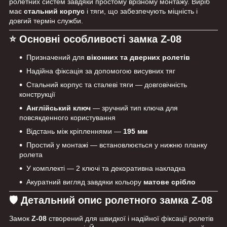
ролетних систем завдяки простому врізному монтажу. Виріб
має
стальний корпус
і тяги, що забезпечують міцність і
довгий термін служби.
⭐ Основні особливості замка Z-08
Призначений для
віконних та дверних ролетів
Надійна фіксація за допомогою висувних тяг
Стальний корпус та сталеві тяги — довговічність
конструкції
Англійський ключ
— зручний тип ключа для
повсякденного користування
Відстань між кріпленнями —
195 мм
Простий у монтажі — встановлюється у нижню планку
ролета
У комплекті — 2 ключі та декоративна накладка
Акуратний вигляд завдяки кольору
матове срібло
🛡 Детальний опис ролетного замка Z-08
Замок
Z-08
створений для швидкої і надійної фіксації ролетів