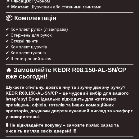
📌
Фіксація
: Гужоном
📌
Монтаж
: Шурупами або стяжними гвинтами
📦 Комплектація
✔ Комплект ручок (ліва/права)
✔ Стержень для ручок
✔ Стяжні гвинти
✔ Комплект шурупів
✔ Комплект гужонів
✔ Шестигранний ключ
🔥 Замовляйте KEDR R08.150-AL-SN/CP
вже сьогодні!
Шукаєте
стильну, довговічну та зручну дверну ручку
?
KEDR R08.150-AL-SN/CP
– це чудовий вибір для вашого
інтер’єру! Вона ідеально підходить для
житлових
приміщень, офісів, готелів та інших комерційних
просторів
, додаючи дверям сучасний вигляд та комфорт
у використанні.
🔒
Не відкладайте покупку – замовте прямо зараз та
оновіть вигляд своїх дверей!
🚪