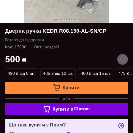
Дверна ручка KEDR R08.150-AL-SN/CP
Готово до відправки
Код: 17696
Опт і роздріб
500
₴
490 ₴
від 5 шт.
485 ₴
від 10 шт.
480 ₴
від 15 шт.
475 ₴
в
Купити
або
Купити з
Що таке купити з Пром?