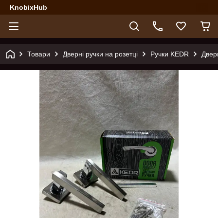
KnobixHub
Товари
Дверні ручки на розетці
Ручки KEDR
Двер