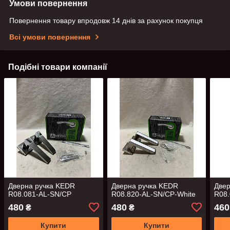
Умови повернення
Повернення товару впродовж 14 днів за рахунок покупця
Всі умови повернення
Подібні товари компанії
Дверна ручка KEDR
Дверна ручка KEDR
Двер
R08.081-AL-SN/CP
R08.820-AL-SN/CP-White
R08.
480
480
460
₴
₴
Купити
Купити