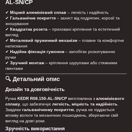
AL-SN/CP
✔
Міцний алюмінієвий сплав
– легкість і надійність
✔
Гальванічне покриття
– захист від подряпин, корозії та
зношування
✔
Квадратна розета
– приховані кріплення та естетичний
вигляд
✔
Металевий пружинний механізм
– плавне та комфортне
натискання
✔
Надійна фіксація гужоном
– запобігає розхитуванню
ручки
✔
Зручний монтаж
– кріплення шурупами або стяжними
гвинтами
🔍 Детальний опис
Дизайн та довговічність
Ручка
KEDR R08.150-AL-SN/CP
виготовлена з
алюмінієвого
сплаву
, що забезпечує
легкість, міцність та надійність
.
Завдяки
гальванічному покриттю
, ручка не піддається
впливу вологи та механічних пошкоджень, зберігаючи свій
вигляд на довгі роки.
Зручність використання