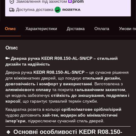
Замовлення під захистом
Доступна доставка
Опис
Характеристики
Доставка
Оплата
Умови п
Опис
🔑 Дверна ручка KEDR R08.150-AL-SN/CP – стильний
дизайн та надійність
Дверна ручка
KEDR R08.150-AL-SN/CP
– це сучасне рішення
для міжкімнатних дверей, що поєднує
стильний дизайн,
довговічність і комфорт у використанні
. Виготовлена з
алюмінієвого сплаву
та покрита
гальванічним захистом
,
ця модель забезпечує
стійкість до зношування, подряпин і
корозії
, що гарантує тривалий термін служби.
Квадратна розета в кольорі
срібло/матове срібло/сірий
чудово доповнить
хай-тек, модерн або мінімалістичні
інтер’єри
, підкреслюючи сучасний стиль дверей.
🔹 Основні особливості KEDR R08.150-