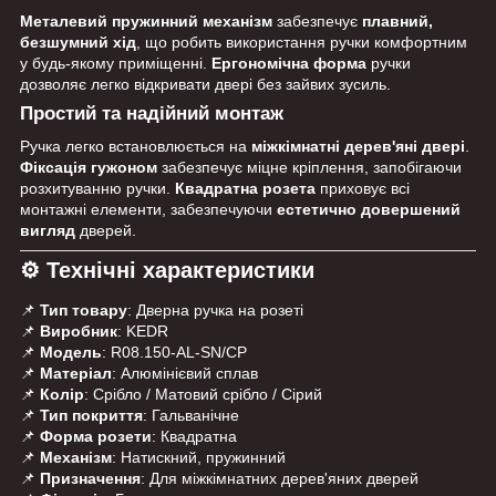
Металевий пружинний механізм
забезпечує
плавний,
безшумний хід
, що робить використання ручки комфортним
у будь-якому приміщенні.
Ергономічна форма
ручки
дозволяє легко відкривати двері без зайвих зусиль.
Простий та надійний монтаж
Ручка легко встановлюється на
міжкімнатні дерев'яні двері
.
Фіксація гужоном
забезпечує міцне кріплення, запобігаючи
розхитуванню ручки.
Квадратна розета
приховує всі
монтажні елементи, забезпечуючи
естетично довершений
вигляд
дверей.
⚙ Технічні характеристики
📌
Тип товару
: Дверна ручка на розеті
📌
Виробник
: KEDR
📌
Модель
: R08.150-AL-SN/CP
📌
Матеріал
: Алюмінієвий сплав
📌
Колір
: Срібло / Матовий срібло / Сірий
📌
Тип покриття
: Гальванічне
📌
Форма розети
: Квадратна
📌
Механізм
: Натискний, пружинний
📌
Призначення
: Для міжкімнатних дерев'яних дверей