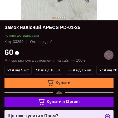
Замок навісний APECS PD-01-25
Готово до відправки
Код: 33299
Опт і роздріб
60
₴
Мінімальна сума замовлення на сайті — 100 ₴
59 ₴
від 5 шт.
58 ₴
від 10 шт.
58 ₴
від 15 шт.
57 ₴
від 20
Купити
або
Купити з
Що таке купити з Пром?